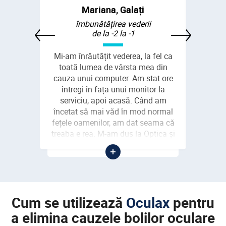
Mariana, Galați
vederea
îmbunătățirea vederii
Am scă
i
de la -2 la -1
eput
Mi-am înrăutățit vederea, la fel ca
Am avu
siunea a
toată lumea de vârsta mea din
vederea,
nrăutățit
cauza unui computer. Am stat ore
decis să
tâmplă și
întregi în fața unui monitor la
am su
un an mai
serviciu, apoi acasă. Când am
repede 
durere,
încetat să mai văd în mod normal
primit 
minus 0,5
fețele oamenilor, am dat seama că
dar nu m
am dus la
treaba e rea. M-am dus la Optica și
Interne
rescris
mi-am verificat ochii. Vederea minus
ochii a
e într-o
2 sa dovedit a fi. Nu eram supărată
usuce, 
eptat, nu
și apoi am început să caut ceea cu
din ur
proape ca
ce îmi pot ajuta ochii. Așa am găsit
oseală, și
Oculax. Am trecut cursul, vederea sa
Cum se utilizează
Oculax
pentru
 uscați,
îmbunătățit cu 1 punct. Sunt
mulțumită.
a elimina cauzele bolilor oculare