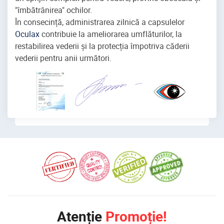
"îmbătrânirea" ochilor.
În consecință, administrarea zilnică a capsulelor
Oculax
contribuie la ameliorarea umflăturilor, la
restabilirea vederii și la protecția împotriva căderii
vederii pentru anii următori.
Atenție
Promoție!