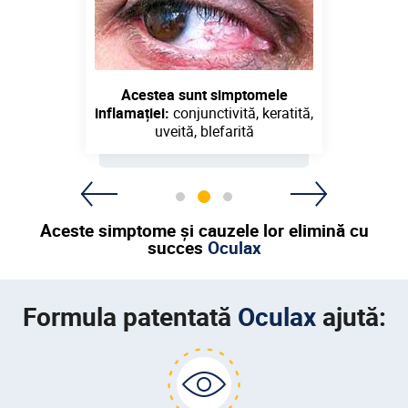
orneană
Acestea sunt simptomele
Re
uscat
inflamației:
conjunctivită, keratită,
uveită, blefarită
hi
Aceste simptome și cauzele lor elimină cu
succes
Oculax
Formula patentată
Oculax
ajută: