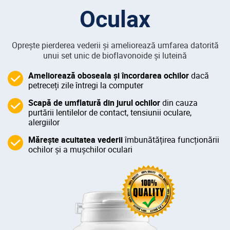
Oculax
Opreşte pierderea vederii şi ameliorează umfarea datorită
unui set unic de bioflavonoide și luteină
Ameliorează oboseala și încordarea ochilor
dacă
petreceți zile întregi la computer
Scapă de umflatură din jurul ochilor
din cauza
purtării lentilelor de contact, tensiunii oculare,
alergiilor
Măreşte acuitatea vederii
îmbunătățirea funcționării
ochilor și a mușchilor oculari