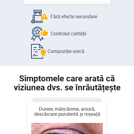
Fără efecte
secundare
Controlul
calității
Compoziţie
unică
Simptomele care arată că
viziunea dvs. se înrăutățește
are,
Durere, mâncărime, arsură,
Acui
ochi
descărcare purulentă și roșeață
o