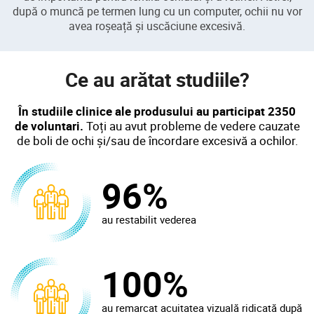
după o muncă pe termen lung cu un computer, ochii nu vor
avea roșeață și uscăciune excesivă.
Ce au arătat studiile?
În studiile clinice ale produsului au participat 2350
de voluntari.
Toți au avut probleme de vedere cauzate
de boli de ochi
și/sau
de încordare excesivă a ochilor.
96%
au restabilit
vederea
100%
au remarcat acuitatea vizuală ridicată
după