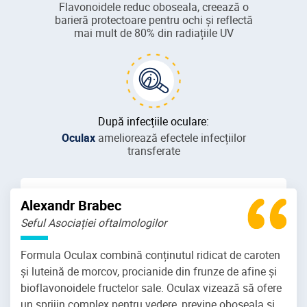
Flavonoidele reduc oboseala, creează o
barieră protectoare pentru ochi și reflectă
mai mult de 80% din
radiațiile UV
După infecțiile oculare:
Oculax
ameliorează efectele infecțiilor
transferate
Alexandr Brabec
Seful Asociației oftalmologilor
Formula Oculax combină conținutul ridicat de caroten
și luteină de morcov, procianide din frunze de afine și
bioflavonoidele fructelor sale. Oculax vizează să ofere
un sprijin complex pentru vedere, previne oboseala și