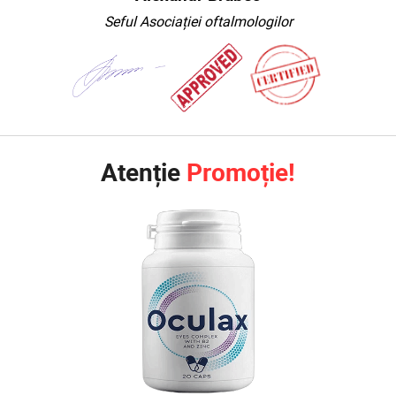
oculare.
Seful Asociației oftalmologilor
Utilizați produse pe bază de afine,
luteină, zeaxantină și alte componente
pe care oftalmologii le recomandă. Din
mijloace certificate și complet naturale,
asociația noastră recomandă Oculax.
Atenție
Promoție!
Acest remediu susține sănătatea
întregului sistem vizual.
Numai cu Oculax poate rezista la
dezvoltarea modificărilor legate de
vârstă ale retinei și a bolilor oculare timp
de mulți ani înainte, chiar și cu sarcina
anterioară asupra ochilor.