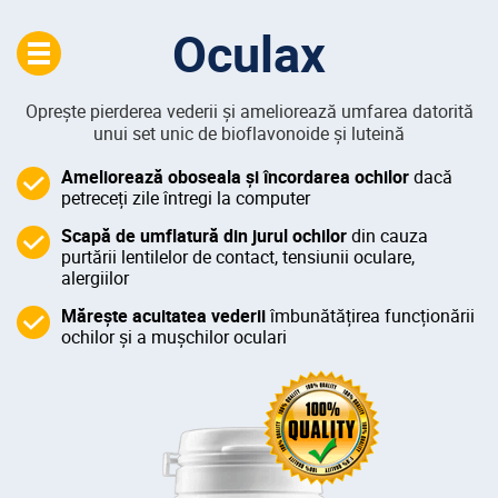
Oculax
Opreşte pierderea vederii şi ameliorează umfarea datorită
unui set unic de bioflavonoide și luteină
Ameliorează oboseala și încordarea ochilor
dacă
petreceți zile întregi la computer
Scapă de umflatură din jurul ochilor
din cauza
purtării lentilelor de contact, tensiunii oculare,
alergiilor
Măreşte acuitatea vederii
îmbunătățirea funcționării
ochilor și a mușchilor oculari