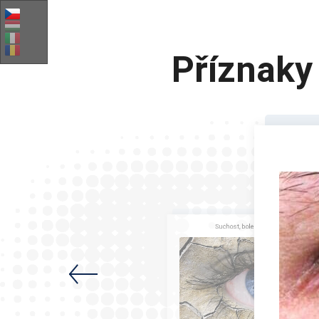
Příznaky 
Suchost, bolest, závit, pocit zrnka pí