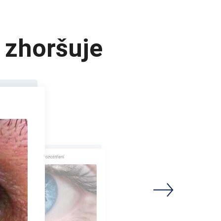
e zhoršuje
ená zraková ostrost a rozostření