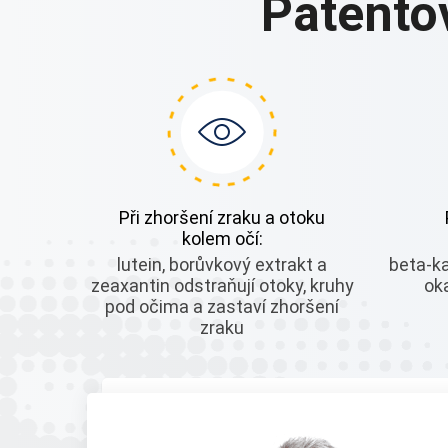
Patento
Při zhoršení zraku a otoku
kolem očí:
lutein, borůvkový extrakt a
beta-k
zeaxantin odstraňují otoky, kruhy
ok
pod očima a zastaví zhoršení
zraku