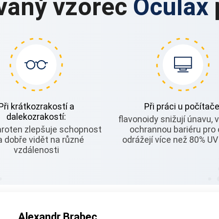
vaný vzorec
Oculax
Při krátkozrakostí a
Při práci u počítače
dalekozrakostí:
flavonoidy snižují únavu, v
aroten zlepšuje schopnost
ochrannou bariéru pro 
a dobře vidět na různé
odrážejí více než 80%
UV
vzdálenosti
Alexandr Brabec