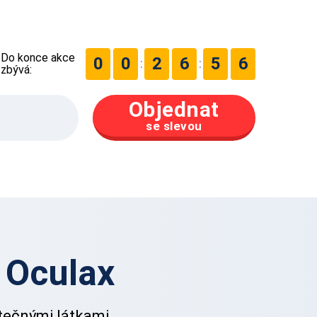
Do konce akce
0
0
2
6
5
5
:
:
zbývá:
Objednat
se slevou
í
Oculax
tečnými látkami