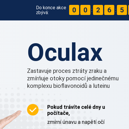
Do konce akce
0
0
2
6
5
:
:
zbývá:
Oculax
Zastavuje proces ztráty zraku a
zmírňuje otoky pomocí jedinečnému
komplexu bioflavonoidů a luteinu
Pokud trávíte celé dny u
počítače,
zmírní únavu a napětí očí