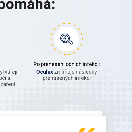
pomáhá:
:
Po přenesení očních infekcí:
ytvářejí
Oculax
zmírňuje následky
oči a
přenášených infekcí
 záření