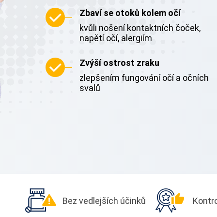
Zbaví se otoků kolem očí
kvůli nošení kontaktních čoček,
napětí očí, alergiím
Zvýší ostrost zraku
zlepšením fungování očí a očních
svalů
Bez vedlejších
účinků
Kontr