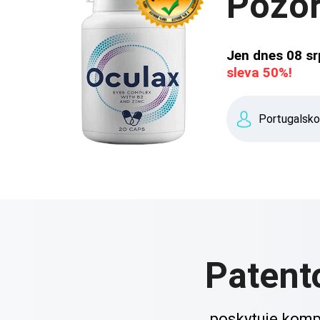
Pozo
Jen dnes
08 s
sleva 50%!
Patent
poskytuje komp