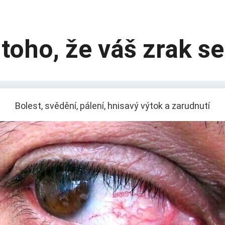
toho, že váš zrak s
Bolest, svědění, pálení, hnisavý výtok a zarudnutí
sku v oku
Sníž