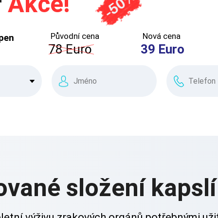
r
Akce!
Původní cena
Nová cena
rpen
78
Euro
39
Euro
ované složení kapsl
letní výživu zrakových orgánů potřebnými uži