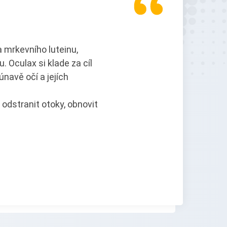
 mrkevního luteinu,
u. Oculax si klade za cíl
navě očí a jejích
dstranit otoky, obnovit