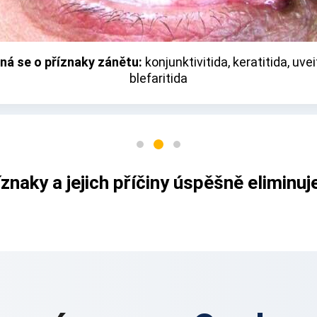
drom suchého oka
Snížení ostrosti 
ná se o příznaky zánětu:
konjunktivitida, keratitida, uvei
blefaritida
íznaky a jejich příčiny úspěšně eliminuj