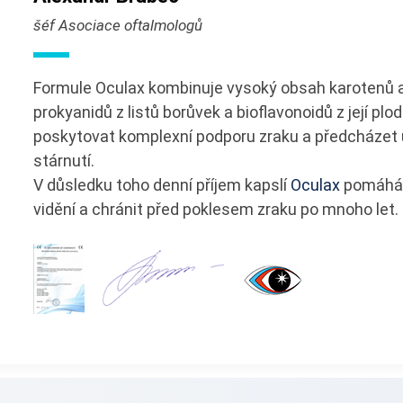
šéf Asociace oftalmologů
Formule Oculax kombinuje vysoký obsah karotenů a
prokyanidů z listů borůvek a bioflavonoidů z její plod
poskytovat komplexní podporu zraku a předcházet ú
stárnutí.
V důsledku toho denní příjem kapslí
Oculax
pomáhá o
vidění a chránit před poklesem zraku po mnoho let.